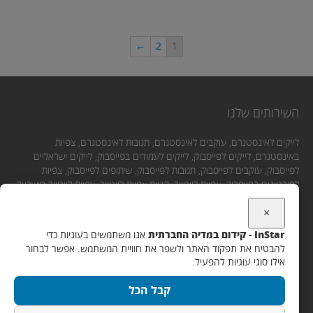
←
2
1
השירותים שלנו
לייקים לאינסטגרם, עוקבים לאינסטגרם, תגובות לאינסטגרם, צפיות
באינסטגרם, לייקים לפייסבוק, לייקים לעמודים בפייסבוק, לייקים ישראליים
לפייסבוק, עוקבים לפייסבוק, תגובות לפייסבוק, שיתופים לפייסבוק, צפיות
לסירטונים בפייסבוק, צפיות ליוטיוב, קניית צפיות ליוטיוב, צפיות ליוטיוב מישראל,
לייקים ליוטיוב, תגובות ליוטיוב, מנויים ליוטיוב.
×
InStar - קידום במדיה החברתית
אנו משתמשים בעוגיות כדי
יצירת קשר
להבטיח את תפקוד האתר ולשפר את חוויית המשתמש. אפשר לבחור
אילו סוגי עוגיות להפעיל.
אימייל:
קבל הכל
Support@instar.co.il