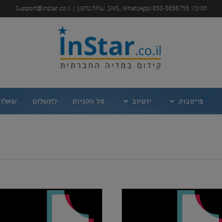
תמיכה: 050-5656755 (SMS, WhatsApp, שיחת טלפון) | Support@instar.co.il
פייסבוק
יוטיוב
סל הקניות
לתשלום
שאלות