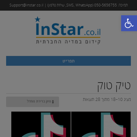
תמיכה: 050-5656755 (SMS, WhatsApp, שיחת טלפון) | Support@instar.co.il
פתח סרגל נגישות
תפריט
טיק טוק
מציג 10–18 מתוך 28 תוצאות