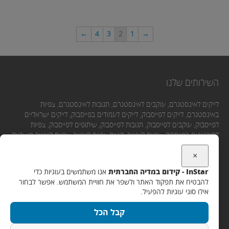
←
4
3
2
1
→
השירותים שלנו
לייקים לאינסטגרם, עוקבים לאינסטגרם, תגובות לאינסטגרם, צפיות
באינסטגרם, לייקים לפייסבוק, לייקים לעמודים בפייסבוק, לייקים ישראליים
לפייסבוק, עוקבים לפייסבוק, תגובות לפייסבוק, שיתופים לפייסבוק, צפיות
לסירטונים בפייסבוק, צפיות ליוטיוב, קניית צפיות ליוטיוב, צפיות ליוטיוב מישראל,
לייקים ליוטיוב, תגובות ליוטיוב, מנויים ליוטיוב.
×
InStar - קידום במדיה החברתית
אנו משתמשים בעוגיות כדי
יצירת קשר
להבטיח את תפקוד האתר ולשפר את חוויית המשתמש. אפשר לבחור
אילו סוגי עוגיות להפעיל.
אימייל:
קבל הכל
Support@instar.co.il