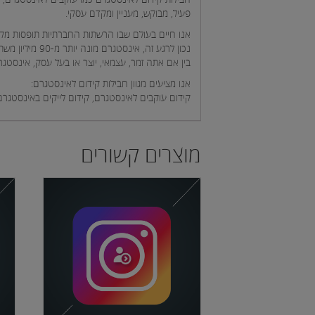
פעיל, מבוקש, מעניין ומקדם עסקי.
אנו חיים בעולם שבו הרשתות החברתיות תופסות מקו
נכון לרגע זה, אינסטגרם מונה יותר מ-90 מיליון משתמשים אשר עושים שימוש על בסיס חודשי באפליקציה והנתון רק גודל.
בין אם אתה זמר, עצמאי, יוצר או בעל עסק, אינסטגרם יכול לשמש אותך
אנו מציעים מגוון חבילות קידום לאינסטגרם:
קידום עוקבים לאינסטגרם, קידום לייקים באינסטגרם,
מוצרים קשורים