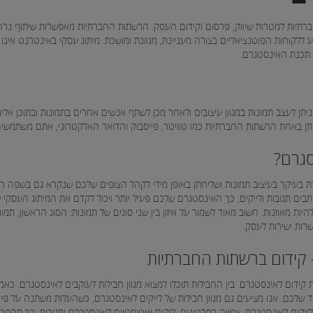
רתיות למטרות שיווק, פרסום וקידום העסק. הרשתות החברתיות מאפשרות שיתוף נר
ללקוחות הפוטנציאליים בצורה מעניינת, מגוונת ומושכת. מיתוג עסקי באינטרנט אינו ט
 תכנת האינסטגרם.
ן לעצב תמונות במגוון עיצובים ולאחר מכן לשתף אנשים אחרים בתמונות ובתוכן אליו 
ן באחת הרשתות החברתיות כמו טוויטר, פייסבוק והדואר האלקטרוני, אתם משתמשי
סגרם?
נסטגרם, שהומצאה בשנת 2010 מתמקדת בעיקר בעיצוב תמונות ושליחתן באופן מידי לקהל הצופים שלכם שנקר
תבים תגובות ולייקים, כך האינסטגרם שלכם פעיל יותר ויכול לקדם את המיתוג העסק
ת מאוזנות. חשוב מאוד לשמור על איזון בין שני סוגים של תמונות: הסוג הראשון, תמו
שרות ישירות לעסק.
ת מגוון חבילות קידום לאינסטגרם. בין החבילות תוכלו למצוא מגוון חבילות לעוקבים לאינסטגר
שלכם. אנו מציעים גם מגוון חבילות של לייקים לאינסטגרם, כשהעלות משתנה על פי 
לייקים לאינסטגרם, צפייה בסרטונים, ליקים אוטומטיים לאינסטגרם ותגובות. כך תה