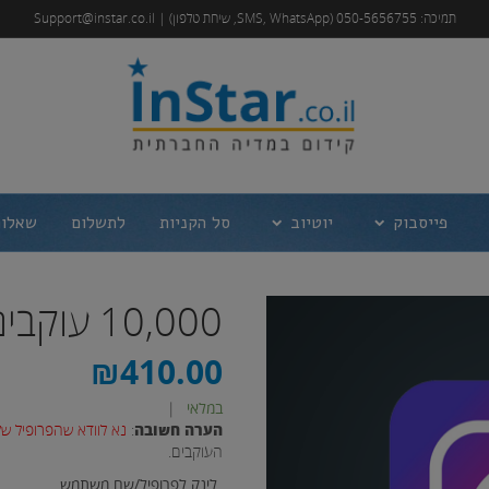
תמיכה: 050-5656755 (SMS, WhatsApp, שיחת טלפון) | Support@instar.co.il
פייסבוק
יוטיוב
סל הקניות
לתשלום
שאלות
10,000 עוקבים לאינסטגרם
₪
410.00
במלאי
|
הערה חשובה
:
נא לוודא שהפרופיל של
העוקבים.
לינק לפרופיל/שם משתמש