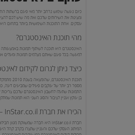
כיום נעשה שימוש נרחב יותר מאי פעם ברשתות החב
ומציגות את השירותים שלכם ואת מה שיש לכם להציע 
עסקים. אחת התוכנות השימושיות ביותר בתחום היא
מהי תוכנת האינסטגרם?
האינסטגרם היא תוכנה לשיתוף תמונות באמצעותה נית
למעשה בכל פעם שאתם מצלמים תמונות ומעלים אות
כיצד ניתן לגרום לקידום לאינט
תוכנת האי
מספר רב יותר של עוקבים פעילים שמביעים דעה, כו
התמונות שתעלו לחשבון האינסטגרם שלכם צריכות להיו
בן עוקץ ועניין לציבור והסוג השני הוא תמונות שמתק
הכירו את חברת InStar.co.il – קידום ברשתות החברתיות
חברת InStar.co.il היא חברה שמשווק
המיתוג העסקי שלכם והעניין שתצרו בקרב קהל היעד 
חבילות קידום לאינסטגרם כמו עוקבים לאינסטגרם, 