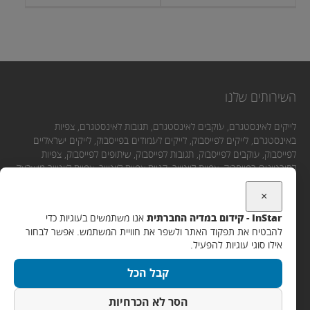
השירותים שלנו
לייקים לאינסטגרם, עוקבים לאינסטגרם, תגובות לאינסטגרם, צפיות
באינסטגרם, לייקים לפייסבוק, לייקים לעמודים בפייסבוק, לייקים ישראליים
לפייסבוק, עוקבים לפייסבוק, תגובות לפייסבוק, שיתופים לפייסבוק, צפיות
לסירטונים בפייסבוק, צפיות ליוטיוב, קניית צפיות ליוטיוב, צפיות ליוטיוב מישראל,
לייקים ליוטיוב, תגובות ליוטיוב, מנויים ליוטיוב.
×
InStar - קידום במדיה החברתית
אנו משתמשים בעוגיות כדי
יצירת קשר
להבטיח את תפקוד האתר ולשפר את חוויית המשתמש. אפשר לבחור
אילו סוגי עוגיות להפעיל.
אימייל:
קבל הכל
Support@instar.co.il
WhatsApp / SMS / שיחה:
הסר לא הכרחיות