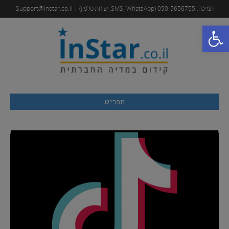
תמיכה: 050-5656755 (SMS, WhatsApp, שיחת טלפון) | Support@instar.co.il
פתח סרגל נגישות
תפריט