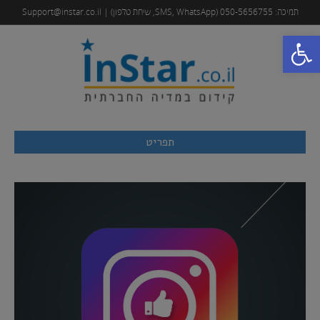
תמיכה: 050-5656755 (SMS, WhatsApp, שיחת טלפון) | Support@instar.co.il
פתח סרגל נגישות
תפריט