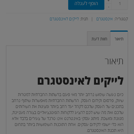
+
הוסף לעגלה
-
קטגוריה:
אינסטגרם
|
תגית:
לייקים לאינסטגרם
תיאור
חוות דעת
תיאור
לייקים לאינסטגרם
כיום נעשה שימוש נרחב יותר מאי פעם ברשתות החברתיות למטרות
שיווק, פרסום וקידום העסק. הרשתות החברתיות מאפשרות שיתוף נרחב
בתכנים של העסק שלכם לקהל יעד רחב ביותר ומציגות את השירותים
שלכם ואת מה שיש לכם להציע ללקוחות הפוטנציאליים בצורה מעניינת,
מגוונת ומושכת. מיתוג עסקי באינטרנט אינו טרנד של צעירים בלבד אלא
הוא כלי יישומי לקידום עסקים. אחת התוכנות השימושיות ביותר בתחום
היא תכנת האינסטגרם.