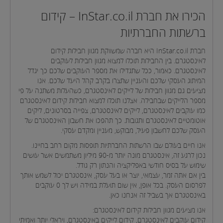
הכירו את חברת InStar.co.il – קידום
ברשתות החברתיות
חברת InStar.co.il היא חברה שמשווקת מגוון חבילות קידום
לאינסטגרם. בין החבילות תוכלו למצוא מגוון חבילות לעוקבים
לאינסטגרם. כאמור, ככל שתגדילו את מספר העוקבים שלכם כך יגדל
המיתוג העסקי שלכם והעניין שתצרו בקרב קהל היעד שלכם. אנו
מציעים גם מגוון חבילות של לייקים לאינסטגרם, כשהעלות משתנה על פי
מספר הלייקים שבחבילה. אצלנו תוכלו למצוא חבילות קידום לאינסטגרם
כמו עוקבים לאינסטגרם, לייקים לאינסטגרם, צפייה בסרטונים, ליקים
אוטומטיים לאינסטגרם ותגובות. כך תהפכו את חשבון האינסטגרם של
העסק שלכם לחשבון פעיל, מבוקש, מעניין ומקדם עסקי.
אנו חיים בעולם שבו הרשתות החברתיות תופסות מקום רחב בחיינו.
נכון לרגע זה, אינסטגרם מונה יותר מ-90 מיליון משתמשים אשר עושים
שימוש על בסיס חודשי באפליקציה והנתון רק גודל.
בין אם אתה זמר, עצמאי, יוצר או בעל עסק, אינסטגרם יכול לשמש אותך
לפרסום העסק. בכל אופן, אין שום תועלת במידה ויש לך 0 עוקבים
באינסטגרם אך בשביל זה אנחנו כאן.
אנו מציעים מגוון חבילות קידום לאינסטגרם:
קידום עוקבים לאינסטגרם, קידום לייקים באינסטגרם, ויראלי יותר ואמיתי