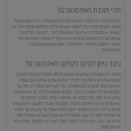
מהי תוכנת האינסטגרם?
האינסטגרם היא תוכנה לשיתוף תמונות באמצעותה ניתן לעצב תמונות
במגוון עיצובים ולאחר מכן לשתף אנשים אחרים בתמונות ובתוכן אליו הן
קשורות. אינסטגרם היא תוכנה שימושית ביותר , למעשה בכל פעם
שאתם מצלמים תמונות ומעלים אותן באחת הרשתות החברתיות כמו
טוויטר, פייסבוק והדואר האלקטרוני, אתם משתמשים בתכנת
האינסטגרם.
כיצד ניתן לגרום לקידום לאינטסגרם?
תוכנת האינסטגרם, שהומצאה בשנת 2010 מתמקדת בעיקר בעיצוב
תמונות ושליחתן באופן מידי לקהל הצופים שלכם שנקרא גם בשפה
האינטרנטית: עוקבים באינסטגרם. ככל שיש לכם מספר רב יותר של
עוקבים פעילים שמביעים דעה, כותבים תגובות ולייקים, כך האינסטגרם
שלכם פעיל יותר ויכול לקדם את המיתוג העסקי שלכם. המהות של
האינסטגרם היא העלאת תמונות. התמונות שתעלו לחשבון האינסטגרם
שלכם צריכות להיות מאוזנות. חשוב מאוד לשמור על איזון בין שני סוגים
של תמונות: הסוג הראשון, תמונות כלליות שאינן קשורות ישירות לעסק
שלכם אך יש בן עוקץ ועניין לציבור והסוג השני הוא תמונות שמתקשרות
ישירות לעסק.