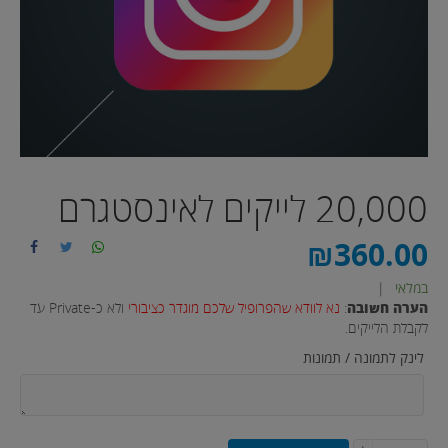
20,000 לייקים לאינסטגרם
₪
360.00
במלאי
|
הערה חשובה
:
נא לוודא שהפרופיל שלכם מוגדר כציבורי
ולא כ-Private עד
לקבלת הלייקים.
לינק לתמונה / תמונות