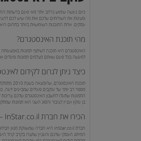
כיום נעשה שימוש נרחב יותר מאי פעם ברשתות החב
ומציגות את השירותים שלכם ואת מה שיש לכם להציע 
עסקים. אחת התוכנות השימושיות ביותר בתחום היא
מהי תוכנת האינסטגרם?
האינסטגרם היא תוכנה לשיתוף תמונות באמצעותה נית
למעשה בכל פעם שאתם מצלמים תמונות ומעלים אות
כיצד ניתן לגרום לקידום לאינט
תוכנת האי
מספר רב יותר של עוקבים פעילים שמביעים דעה, כו
התמונות שתעלו לחשבון האינסטגרם שלכם צריכות להיו
בן עוקץ ועניין לציבור והסוג השני הוא תמונות שמתק
הכירו את חברת InStar.co.il – קידום ברשתות החברתיות
חברת InStar.co.il היא חברה שמשווק
המיתוג העסקי שלכם והעניין שתצרו בקרב קהל היעד 
חבילות קידום לאינסטגרם כמו עוקבים לאינסטגרם, 