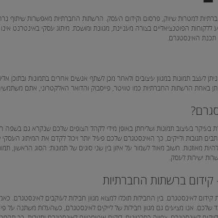
רתיות למטרות שיווק, פרסום וקידום העסק. הרשתות החברתיות מאפשרות שיתוף נר
ללקוחות הפוטנציאליים בצורה מעניינת, מגוונת ומושכת. מיתוג עסקי באינטרנט אינו ט
 תכנת האינסטגרם.
ן לעצב תמונות במגוון עיצובים ולאחר מכן לשתף אנשים אחרים בתמונות ובתוכן אליו 
ן באחת הרשתות החברתיות כמו טוויטר, פייסבוק והדואר האלקטרוני, אתם משתמשי
סגרם?
נסטגרם, שהומצאה בשנת 2010 מתמקדת בעיקר בעיצוב תמונות ושליחתן באופן מידי לקהל הצופים שלכם שנקר
תבים תגובות ולייקים, כך האינסטגרם שלכם פעיל יותר ויכול לקדם את המיתוג העסק
ת מאוזנות. חשוב מאוד לשמור על איזון בין שני סוגים של תמונות: הסוג הראשון, תמו
שרות ישירות לעסק.
ת מגוון חבילות קידום לאינסטגרם. בין החבילות תוכלו למצוא מגוון חבילות לעוקבים לאינסטגר
שלכם. אנו מציעים גם מגוון חבילות של לייקים לאינסטגרם, כשהעלות משתנה על פי 
לייקים לאינסטגרם, צפייה בסרטונים, ליקים אוטומטיים לאינסטגרם ותגובות. כך תה