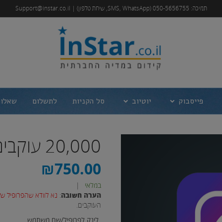
תמיכה: 050-5656755 (SMS, WhatsApp, שיחת טלפון) | Support@instar.co.il
פייסבוק
יוטיוב
סל הקניות
לתשלום
שאלות
20,000 עוקבים לאינסטגרם
₪
750.00
במלאי
|
הערה חשובה
:
נא לוודא שהפרופיל של
העוקבים.
לינק לפרופיל/שם משתמש