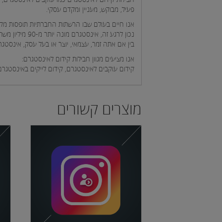
פעיל, מבוקש, מעניין ומקדם עסקי.
אנו חיים בעולם שבו הרשתות החברתיות תופסות מקו
נכון לרגע זה, אינסטגרם מונה יותר מ-90 מיליון משתמשים אשר עושים שימוש על בסיס חודשי באפליקציה והנתון רק גודל.
בין אם אתה זמר, עצמאי, יוצר או בעל עסק, אינסטגרם יכול לשמש אותך
אנו מציעים מגוון חבילות קידום לאינסטגרם:
קידום עוקבים לאינסטגרם, קידום לייקים באינסטגרם,
מוצרים קשורים