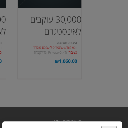
30,000 עוקבים
לאינסטגרם
לא
הערה חשובה
ה
:
נא לוודא שהפרופיל שלכם מוגדר
:
נ
כציבורי
ולא כ-Private עד לקבלת
כצ
העוקבים.
הע
0
₪
1,060.00
השירותים שלנו