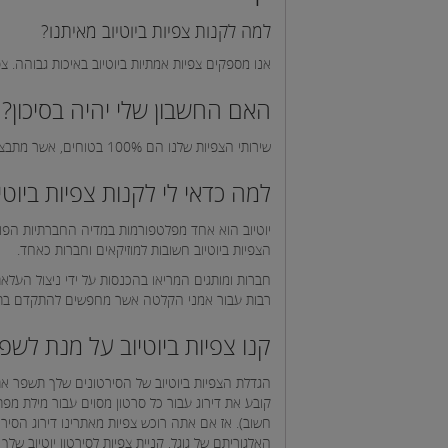
למה לקנות צפיות ביוטיוב מאיתנו?
אנו מספקים צפיות אמתיות ביוטיוב באיכות גבוהה. צ
האם החשבון שלי יהיה בסיכון?
שירותי הצפיות שלנו הם 100% בטוחים, אשר מתבצעים ע”י אמיתיים לחלוטין.
למה כדאי לי לקנות צפיות ביוטי
יוטיוב הוא אחד מפלטפורמות במדיה החברתיות הפופו
הצפיות ביוטיוב חשובות למוזיקאים וחברות כאחד.
חברות ומותגים המריאו בהכנסות על ידי ניצול העלא
רבות עבור אמני הקלטה אשר מחפשים להתקדם בתחומ
קנו צפיות ביוטיוב על מנת לשפ
הגדלת הצפיות ביוטיוב של הסירטונים שלך תשפר את 
קובע את דירוג עבור כל סרטון מסוים עבור מילת מפת
חשוב). אז אם אתה רוכש צפיות מאתרינו דירוג הסירט
האלגוריתם של גוגל, קניית צפיות לסירטון יוטיוב שלך