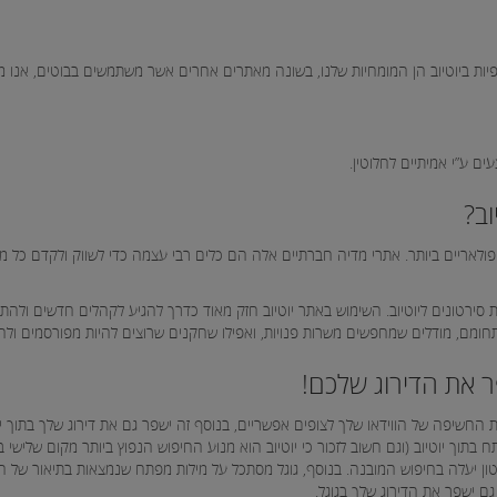
פיות ביוטיוב הן המומחיות שלנו, בשונה מאתרים אחרים אשר משתמשים בבוטים, אנו מס
וב?
לאריים ביותר. אתרי מדיה חברתיים אלה הם כלים רבי עצמה כדי לשווק ולקדם כל מות
ת סירטונים ליוטיוב. השימוש באתר יוטיוב חזק מאוד כדרך להגיע לקהלים חדשים ולהת
ם, מודלים שמחפשים משרות פנויות, ואפילו שחקנים שרוצים להיות מפורסמים ולה
ר את הדירוג שלכם!
החשיפה של הווידאו שלך לצופים אפשריים, בנוסף זה ישפר גם את דירוג שלך בתוך יו
ח בתוך יוטיוב (וגם חשוב לזכור כי יוטיוב הוא מנוע החיפוש הנפוץ ביותר מקום שליש
ון יעלה בחיפוש המובנה. בנוסף, גוגל מסתכל על מילות מפתח שנמצאות בתיאור של הוו
 גם ישפר את הדירוג שלך בגוגל.