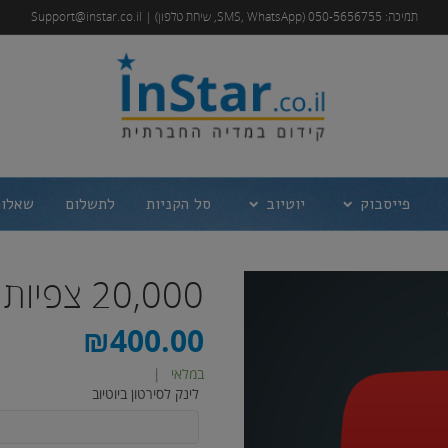
תמיכה: 050-5656755 (SMS, WhatsApp, שיחת טלפון) | Support@instar.co.il
פייסבוק
יוטיוב
סל הקניות
לתשלום
שאלות
20,000 צפיות ליוטיוב
₪
400.00
במלאי
|
לינק לסירטון ביוטיוב