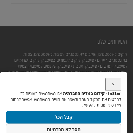
השירותים שלנו
לייקים לאינסטגרם, עוקבים לאינסטגרם, תגובות לאינסטגרם, צפיות
באינסטגרם, לייקים לפייסבוק, לייקים לעמודים בפייסבוק, לייקים ישראליים
לפייסבוק, עוקבים לפייסבוק, תגובות לפייסבוק, שיתופים לפייסבוק, צפיות
לסירטונים בפייסבוק, צפיות ליוטיוב, קניית צפיות ליוטיוב, צפיות ליוטיוב מישראל,
לייקים ליוטיוב, תגובות ליוטיוב, מנויים ליוטיוב.
×
InStar - קידום במדיה החברתית
אנו משתמשים בעוגיות כדי
יצירת קשר
להבטיח את תפקוד האתר ולשפר את חוויית המשתמש. אפשר לבחור
אילו סוגי עוגיות להפעיל.
אימייל:
קבל הכל
Support@instar.co.il
WhatsApp / SMS / שיחה:
הסר לא הכרחיות