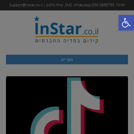
תמיכה: 050-5656755 (SMS, WhatsApp, שיחת טלפון) | Support@instar.co.il
פתח סרגל נגישות
תפריט