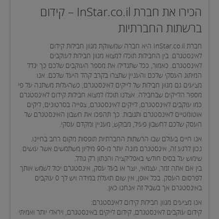
הכירו את חברת InStar.co.il – קידום
ברשתות החברתיות
חברת InStar.co.il היא חברה שמשווקת מגוון חבילות קידום
לאינסטגרם. בין החבילות תוכלו למצוא מגוון חבילות לעוקבים
לאינסטגרם. כאמור, ככל שתגדילו את מספר העוקבים שלכם כך יגדל
המיתוג העסקי שלכם והעניין שתצרו בקרב קהל היעד שלכם. אנו
מציעים גם מגוון חבילות של לייקים לאינסטגרם, כשהעלות משתנה על פי
מספר הלייקים שבחבילה. אצלנו תוכלו למצוא חבילות קידום לאינסטגרם
כמו עוקבים לאינסטגרם, לייקים לאינסטגרם, צפייה בסרטונים, ליקים
אוטומטיים לאינסטגרם ותגובות. כך תהפכו את חשבון האינסטגרם של
העסק שלכם לחשבון פעיל, מבוקש, מעניין ומקדם עסקי.
אנו חיים בעולם שבו הרשתות החברתיות תופסות מקום רחב בחיינו.
נכון לרגע זה, אינסטגרם מונה יותר מ-90 מיליון משתמשים אשר עושים
שימוש על בסיס חודשי באפליקציה והנתון רק גודל.
בין אם אתה זמר, עצמאי, יוצר או בעל עסק, אינסטגרם יכול לשמש אותך
לפרסום העסק. בכל אופן, אין שום תועלת במידה ויש לך 0 עוקבים
באינסטגרם אך בשביל זה אנחנו כאן.
אנו מציעים מגוון חבילות קידום לאינסטגרם:
קידום עוקבים לאינסטגרם, קידום לייקים באינסטגרם, ויראלי יותר ואמיתי