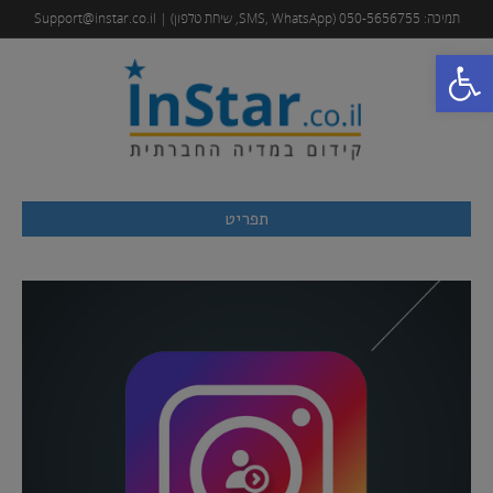
תמיכה: 050-5656755 (SMS, WhatsApp, שיחת טלפון) | Support@instar.co.il
פתח סרגל נגישות
תפריט