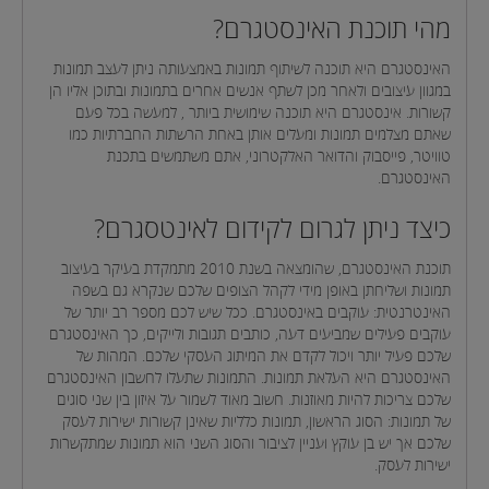
מהי תוכנת האינסטגרם?
האינסטגרם היא תוכנה לשיתוף תמונות באמצעותה ניתן לעצב תמונות
במגוון עיצובים ולאחר מכן לשתף אנשים אחרים בתמונות ובתוכן אליו הן
קשורות. אינסטגרם היא תוכנה שימושית ביותר , למעשה בכל פעם
שאתם מצלמים תמונות ומעלים אותן באחת הרשתות החברתיות כמו
טוויטר, פייסבוק והדואר האלקטרוני, אתם משתמשים בתכנת
האינסטגרם.
כיצד ניתן לגרום לקידום לאינטסגרם?
תוכנת האינסטגרם, שהומצאה בשנת 2010 מתמקדת בעיקר בעיצוב
תמונות ושליחתן באופן מידי לקהל הצופים שלכם שנקרא גם בשפה
האינטרנטית: עוקבים באינסטגרם. ככל שיש לכם מספר רב יותר של
עוקבים פעילים שמביעים דעה, כותבים תגובות ולייקים, כך האינסטגרם
שלכם פעיל יותר ויכול לקדם את המיתוג העסקי שלכם. המהות של
האינסטגרם היא העלאת תמונות. התמונות שתעלו לחשבון האינסטגרם
שלכם צריכות להיות מאוזנות. חשוב מאוד לשמור על איזון בין שני סוגים
של תמונות: הסוג הראשון, תמונות כלליות שאינן קשורות ישירות לעסק
שלכם אך יש בן עוקץ ועניין לציבור והסוג השני הוא תמונות שמתקשרות
ישירות לעסק.