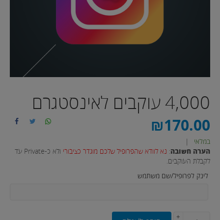
4,000 עוקבים לאינסטגרם
₪
170.00
במלאי
|
הערה חשובה
:
נא לוודא שהפרופיל שלכם מוגדר כציבורי
ולא כ-Private עד
לקבלת העוקבים.
לינק לפרופיל/שם משתמש
+