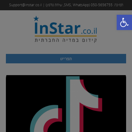
תמיכה: 050-5656755 (SMS, WhatsApp, שיחת טלפון) | Support@instar.co.il
פתח סרגל נגישות
תפריט