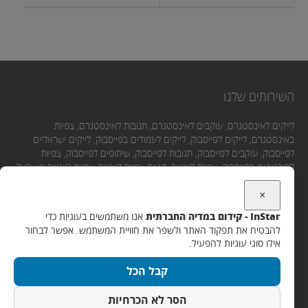
השירותים שלנו
לייקים לאינסטגרם, עוקבים לאינסטגרם, תגובות לאינסטגרם, צפיות
באינסטגרם, לייקים לפייסבוק, לייקים לעמודים בפייסבוק, לייקים ישראליים
לפייסבוק, עוקבים לפייסבוק, תגובות לפייסבוק, שיתופים לפייסבוק, צפיות
לסירטונים בפייסבוק, צפיות ליוטיוב, קניית צפיות ליוטיוב, צפיות ליוטיוב מישראל,
לייקים ליוטיוב, תגובות ליוטיוב, מנויים ליוטיוב.
×
InStar - קידום במדיה החברתית
אנו משתמשים בעוגיות כדי
יצירת קשר
להבטיח את תפקוד האתר ולשפר את חוויית המשתמש. אפשר לבחור
אילו סוגי עוגיות להפעיל.
אימייל:
קבל הכל
Support@instar.co.il
WhatsApp / SMS / שיחה:
הסר לא הכרחיות