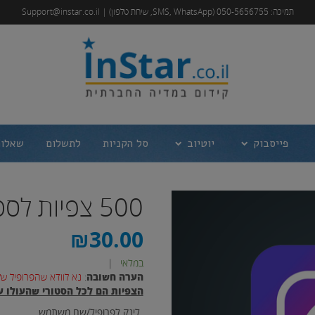
תמיכה: 050-5656755 (SMS, WhatsApp, שיחת טלפון) | Support@instar.co.il
פייסבוק
יוטיוב
סל הקניות
לתשלום
שאלות
500 צפיות לסטורי באינסטגרם
₪
30.00
במלאי
|
הערה חשובה
:
נא לוודא שהפרופיל של
הצפיות הם לכל הסטורי שהעולו עד
לינק לפרופיל/שם משתמש