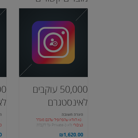
50,000 עוקבים
לאינסטגרם
לא
הערה חשובה
ה
:
נא לוודא שהפרופיל שלכם מוגדר
:
נ
כציבורי
ולא כ-Private עד לקבלת
כצ
העוקבים.
הע
0
₪
1,620.00