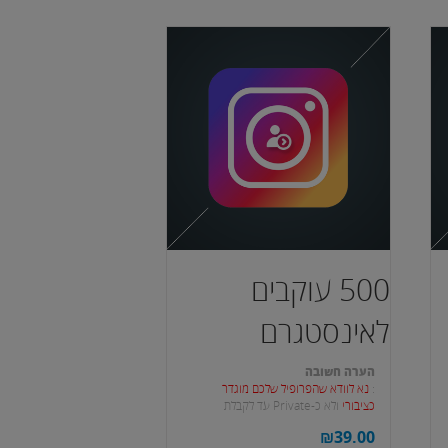
500 עוקבים
לאינסטגרם
הערה חשובה
:
נא לוודא שהפרופיל שלכם מוגדר
כציבורי
ולא כ-Private עד לקבלת
העוקבים.
₪
39.00