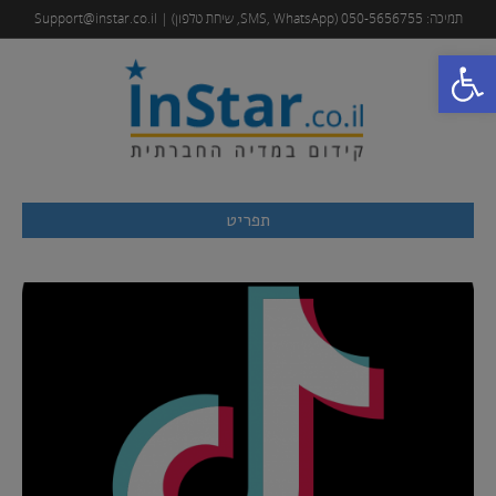
תמיכה: 050-5656755 (SMS, WhatsApp, שיחת טלפון) | Support@instar.co.il
פתח סרגל נגישות
תפריט