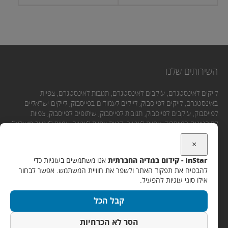
השירותים שלנו
לייקים לאינסטגרם, עוקבים לאינסטגרם, תגובות לאינסטגרם, צפיות
באינסטגרם, לייקים לפייסבוק, לייקים לעמודים בפייסבוק, לייקים ישראליים
לפייסבוק, עוקבים לפייסבוק, תגובות לפייסבוק, שיתופים לפייסבוק, צפיות
לסירטונים בפייסבוק, צפיות ליוטיוב, קניית צפיות ליוטיוב, צפיות ליוטיוב מישראל,
לייקים ליוטיוב, תגובות ליוטיוב, מנויים ליוטיוב.
×
InStar - קידום במדיה החברתית
אנו משתמשים בעוגיות כדי
יצירת קשר
להבטיח את תפקוד האתר ולשפר את חוויית המשתמש. אפשר לבחור
אילו סוגי עוגיות להפעיל.
אימייל:
קבל הכל
Support@instar.co.il
WhatsApp / SMS / שיחה:
הסר לא הכרחיות