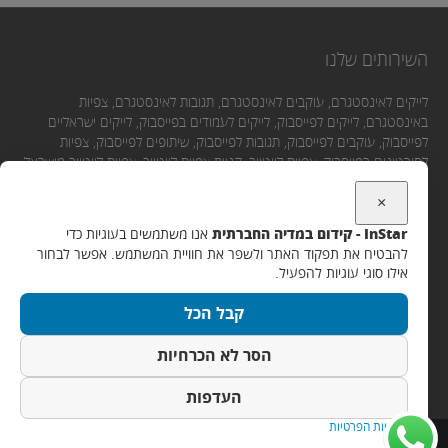
השירותים שלנו
לייקים לאינסטגרם, עוקבים לאינסטגרם, תגובות לאינסטגרם, צפיות
באינסטגרם, לייקים לפייסבוק, לייקים לעמודים בפייסבוק, לייקים ישראליים
לפייסבוק, עוקבים לפייסבוק, תגובות לפייסבוק, שיתופים לפייסבוק, צפיות
לסירטונים בפייסבוק, צפיות ליוטיוב, קניית צפיות ליוטיוב, צפיות ליוטיוב מישראל,
לייקים ליוטיוב, תגובות ליוטיוב, מנויים ליוטיוב.
×
InStar - קידום במדיה החברתית
אנו משתמשים בעוגיות כדי
יצירת קשר
להבטיח את תפקוד האתר ולשפר את חוויית המשתמש. אפשר לבחור
אילו סוגי עוגיות להפעיל.
אימייל:
קבל הכל
Support@instar.co.il
WhatsApp / SMS / שיחה:
הסר לא הכרחיות
050-5656755
העדפות
מדיניות הפרטיות
רולרס מרקטינג – שיווק דיגיטלי ובניית אתרים