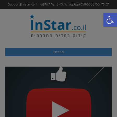
תמיכה: 050-5656755 (SMS, WhatsApp, שיחת טלפון) | Support@instar.co.il
פתח סרגל נגישות
תפריט