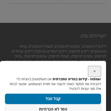
בחר אפשרויות
השירותים שלנו
לייקים לאינסטגרם, עוקבים לאינסטגרם, תגובות לאינסטגרם, צפיות
באינסטגרם, לייקים לפייסבוק, לייקים לעמודים בפייסבוק, לייקים ישראליים
לפייסבוק, עוקבים לפייסבוק, תגובות לפייסבוק, שיתופים לפייסבוק, צפיות
לסירטונים בפייסבוק, צפיות ליוטיוב, קניית צפיות ליוטיוב, צפיות ליוטיוב מישראל,
לייקים ליוטיוב, תגובות ליוטיוב, מנויים ליוטיוב.
×
InStar - קידום במדיה החברתית
אנו משתמשים בעוגיות כדי
יצירת קשר
להבטיח את תפקוד האתר ולשפר את חוויית המשתמש. אפשר לבחור
אילו סוגי עוגיות להפעיל.
אימייל:
קבל הכל
Support@instar.co.il
WhatsApp / SMS / שיחה:
הסר לא הכרחיות