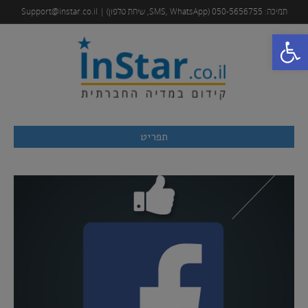
תמיכה: 050-5656755 (SMS, WhatsApp, שיחת טלפון) | Support@instar.co.il
פתח סרגל נגישות
תפריט