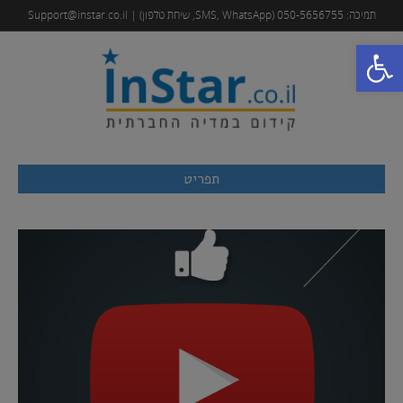
תמיכה: 050-5656755 (SMS, WhatsApp, שיחת טלפון) | Support@instar.co.il
פתח סרגל נגישות
תפריט