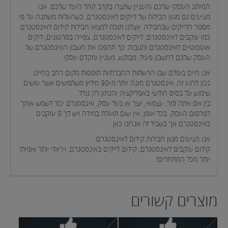
המיתוג העסקי שלכם והעניין שתצרו בקרב קהל היעד שלכם. אנו
מציעים גם מגוון חבילות של לייקים לאינסטגרם, כשהעלות משתנה על פי
מספר הלייקים שבחבילה. אצלנו תוכלו למצוא חבילות קידום לאינסטגרם
כמו עוקבים לאינסטגרם, לייקים לאינסטגרם, צפייה בסרטונים, ליקים
אוטומטיים לאינסטגרם ותגובות. כך תהפכו את חשבון האינסטגרם של
העסק שלכם לחשבון פעיל, מבוקש, מעניין ומקדם עסקי.
אנו חיים בעולם שבו הרשתות החברתיות תופסות מקום רחב בחיינו.
נכון לרגע זה, אינסטגרם מונה יותר מ-90 מיליון משתמשים אשר עושים
שימוש על בסיס חודשי באפליקציה והנתון רק גודל.
בין אם אתה זמר, עצמאי, יוצר או בעל עסק, אינסטגרם יכול לשמש אותך
לפרסום העסק. בכל אופן, אין שום תועלת במידה ויש לך 0 עוקבים
באינסטגרם אך בשביל זה אנחנו כאן.
אנו מציעים מגוון חבילות קידום לאינסטגרם:
קידום עוקבים לאינסטגרם, קידום לייקים באינסטגרם, ויראלי יותר ואמיתי
יותר מכל המתחרים!
מוצרים קשורים