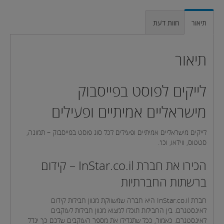
תיאור
חוות דעת
תיאור
לייקים לפוסט בפייסבוק
מישראליים אמיתיים ופעילים
לייקים מישראליים אמיתיים ופעילים לכל סוג פוסט בפייסבוק – תמונה,
סטטוס, ווידאו, וכו'.
הכירו את חברת InStar.co.il – קידום
ברשתות החברתיות
חברת InStar.co.il היא חברה שמשווקת מגוון חבילות קידום
לאינסטגרם. בין החבילות תוכלו למצוא מגוון חבילות לעוקבים
לאינסטגרם. כאמור, ככל שתגדילו את מספר העוקבים שלכם כך יגדל