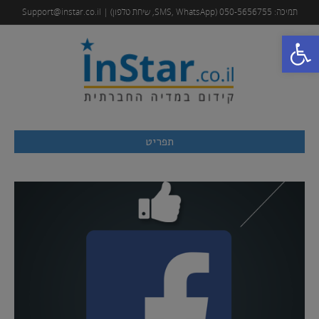
תמיכה: 050-5656755 (SMS, WhatsApp, שיחת טלפון) | Support@instar.co.il
פתח סרגל נגישות
תפריט